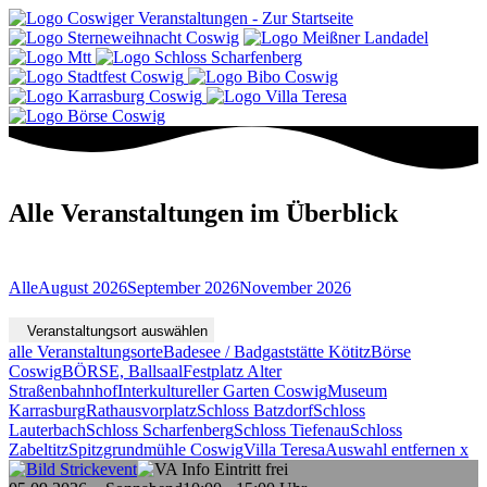
Alle Veranstaltungen im Überblick
Alle
August 2026
September 2026
November 2026
Veranstaltungsort auswählen
alle Veranstaltungsorte
Badesee / Badgaststätte Kötitz
Börse
Coswig
BÖRSE, Ballsaal
Festplatz Alter
Straßenbahnhof
Interkultureller Garten Coswig
Museum
Karrasburg
Rathausvorplatz
Schloss Batzdorf
Schloss
Lauterbach
Schloss Scharfenberg
Schloss Tiefenau
Schloss
Zabeltitz
Spitzgrundmühle Coswig
Villa Teresa
Auswahl entfernen x