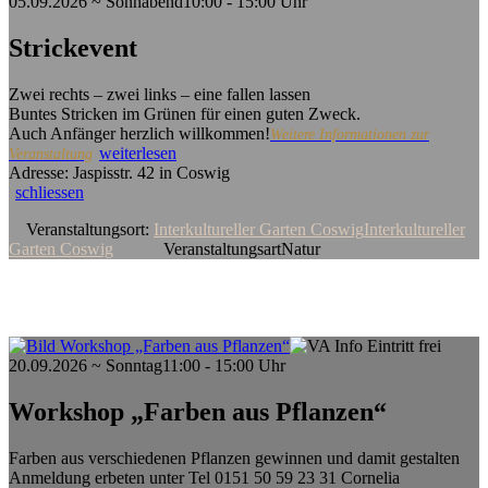
05.09.2026 ~ Sonnabend
10:00 - 15:00 Uhr
Strickevent
Zwei rechts – zwei links – eine fallen lassen
Buntes Stricken im Grünen für einen guten Zweck.
Auch Anfänger herzlich willkommen!
Weitere Informationen zur
weiterlesen
Veranstaltung
Adresse: Jaspisstr. 42 in Coswig
schliessen
Veranstaltungsort:
Interkultureller Garten Coswig
Interkultureller
Garten Coswig
Veranstaltungsart
Natur
20.09.2026 ~ Sonntag
11:00 - 15:00 Uhr
Workshop „Farben aus Pflanzen“
Farben aus verschiedenen Pflanzen gewinnen und damit gestalten
Anmeldung erbeten unter Tel 0151 50 59 23 31 Cornelia