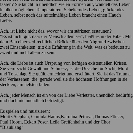
fassen? Sie taucht in unendlich vielen Formen auf, wandelt das Leben
in allen möglichen Temperaturen. Scheiterndes Leben, glückendes
Leben, selbst noch das mittelmäßige Leben braucht einen Hauch
Liebe.
Ach, ist Liebe nicht das, wovor wir am stärksten erstaunen?
"Es ist nicht gut, dass der Mensch allein sei", heißt es in der Bibel. Mit
dem Bau einer zerbrechlichen Brücke über den Abgrund zwischen
zwei Einsamkeiten, tritt die Erfahrung in die Welt, was es bedeutet zu
zweit und nicht allein zu sein.
Ach, die Liebe ist auch Ursprung von heftigen existentiellen Krisen.
Sie verursacht Gewalt und Schmerz, ist die Ursache für Sucht, Mord
und Totschlag. Sie quält, erniedrigt und erschüttert. Sie ist das Trauma
der Verlassenen, die, gerade weil sie die höchsten Hoffnungen in sie
steckten, am tiefsten fallen.
Ach, jeder Mensch ist ein von der Liebe Verletzter, unendlich bedürftig
und doch nie unendlich befriedigt.
Es spielen und musizieren:
Moritz Stephan, Cordula Hanns,Karolina Petrova,Thomas Förster,
Paul Hoorn, Eckart Poser, Leila Greifenhahn und der Chor
"Blauklang"