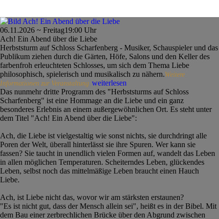
06.11.2026 ~ Freitag
19:00 Uhr
Ach! Ein Abend über die Liebe
Herbststurm auf Schloss Scharfenberg - Musiker, Schauspieler und das
Publikum ziehen durch die Gärten, Höfe, Salons und den Keller des
farbenfroh erleuchteten Schlosses, um sich dem Thema Liebe
philosophisch, spielerisch und musikalisch zu nähern.
Weitere
weiterlesen
Informationen zur Veranstaltung
Das nunmehr dritte Programm des "Herbststurms auf Schloss
Scharfenberg" ist eine Hommage an die Liebe und ein ganz
besonderes Erlebnis an einem außergewöhnlichen Ort. Es steht unter
dem Titel "Ach! Ein Abend über die Liebe":
Ach, die Liebe ist vielgestaltig wie sonst nichts, sie durchdringt alle
Poren der Welt, überall hinterlässt sie ihre Spuren. Wer kann sie
fassen? Sie taucht in unendlich vielen Formen auf, wandelt das Leben
in allen möglichen Temperaturen. Scheiterndes Leben, glückendes
Leben, selbst noch das mittelmäßige Leben braucht einen Hauch
Liebe.
Ach, ist Liebe nicht das, wovor wir am stärksten erstaunen?
"Es ist nicht gut, dass der Mensch allein sei", heißt es in der Bibel. Mit
dem Bau einer zerbrechlichen Brücke über den Abgrund zwischen