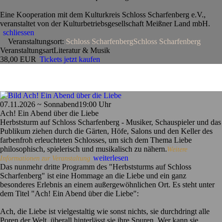
Eine Kooperation mit dem Kulturkreis Schloss Scharfenberg e.V.,
veranstaltet von der Kulturbetriebsgesellschaft Meißner Land mbH.
schliessen
Veranstaltungsort:
Schloss Scharfenberg
Schloss Scharfenberg
Veranstaltungsart
Literatur & Musik
38,00 EUR
Tickets jetzt kaufen
07.11.2026 ~ Sonnabend
19:00 Uhr
Ach! Ein Abend über die Liebe
Herbststurm auf Schloss Scharfenberg - Musiker, Schauspieler und das
Publikum ziehen durch die Gärten, Höfe, Salons und den Keller des
farbenfroh erleuchteten Schlosses, um sich dem Thema Liebe
philosophisch, spielerisch und musikalisch zu nähern.
Weitere
weiterlesen
Informationen zur Veranstaltung
Das nunmehr dritte Programm des "Herbststurms auf Schloss
Scharfenberg" ist eine Hommage an die Liebe und ein ganz
besonderes Erlebnis an einem außergewöhnlichen Ort. Es steht unter
dem Titel "Ach! Ein Abend über die Liebe":
Ach, die Liebe ist vielgestaltig wie sonst nichts, sie durchdringt alle
Poren der Welt, überall hinterlässt sie ihre Spuren. Wer kann sie