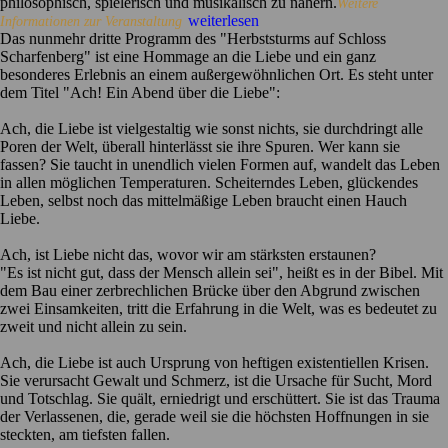
philosophisch, spielerisch und musikalisch zu nähern.
Weitere
weiterlesen
Informationen zur Veranstaltung
Das nunmehr dritte Programm des "Herbststurms auf Schloss
Scharfenberg" ist eine Hommage an die Liebe und ein ganz
besonderes Erlebnis an einem außergewöhnlichen Ort. Es steht unter
dem Titel "Ach! Ein Abend über die Liebe":
Ach, die Liebe ist vielgestaltig wie sonst nichts, sie durchdringt alle
Poren der Welt, überall hinterlässt sie ihre Spuren. Wer kann sie
fassen? Sie taucht in unendlich vielen Formen auf, wandelt das Leben
in allen möglichen Temperaturen. Scheiterndes Leben, glückendes
Leben, selbst noch das mittelmäßige Leben braucht einen Hauch
Liebe.
Ach, ist Liebe nicht das, wovor wir am stärksten erstaunen?
"Es ist nicht gut, dass der Mensch allein sei", heißt es in der Bibel. Mit
dem Bau einer zerbrechlichen Brücke über den Abgrund zwischen
zwei Einsamkeiten, tritt die Erfahrung in die Welt, was es bedeutet zu
zweit und nicht allein zu sein.
Ach, die Liebe ist auch Ursprung von heftigen existentiellen Krisen.
Sie verursacht Gewalt und Schmerz, ist die Ursache für Sucht, Mord
und Totschlag. Sie quält, erniedrigt und erschüttert. Sie ist das Trauma
der Verlassenen, die, gerade weil sie die höchsten Hoffnungen in sie
steckten, am tiefsten fallen.