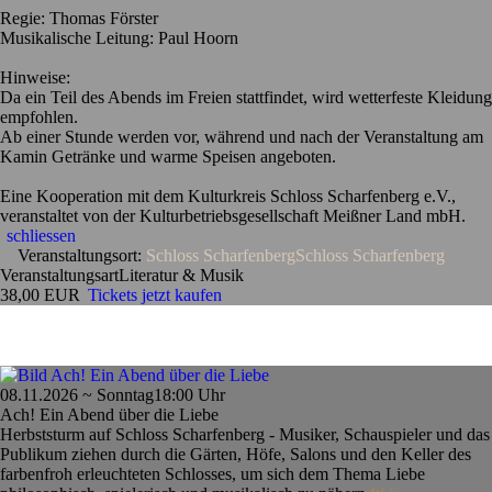
Regie: Thomas Förster
Musikalische Leitung: Paul Hoorn
Hinweise:
Da ein Teil des Abends im Freien stattfindet, wird wetterfeste Kleidung
empfohlen.
Ab einer Stunde werden vor, während und nach der Veranstaltung am
Kamin Getränke und warme Speisen angeboten.
Eine Kooperation mit dem Kulturkreis Schloss Scharfenberg e.V.,
veranstaltet von der Kulturbetriebsgesellschaft Meißner Land mbH.
schliessen
Veranstaltungsort:
Schloss Scharfenberg
Schloss Scharfenberg
Veranstaltungsart
Literatur & Musik
38,00 EUR
Tickets jetzt kaufen
08.11.2026 ~ Sonntag
18:00 Uhr
Ach! Ein Abend über die Liebe
Herbststurm auf Schloss Scharfenberg - Musiker, Schauspieler und das
Publikum ziehen durch die Gärten, Höfe, Salons und den Keller des
farbenfroh erleuchteten Schlosses, um sich dem Thema Liebe