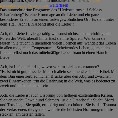
philosophisch, spielerisch und musikalisch zu nähern.
Weitere
weiterlesen
Informationen zur Veranstaltung
Das nunmehr dritte Programm des "Herbststurms auf Schloss
Scharfenberg" ist eine Hommage an die Liebe und ein ganz
besonderes Erlebnis an einem außergewöhnlichen Ort. Es steht unter
dem Titel "Ach! Ein Abend über die Liebe":
Ach, die Liebe ist vielgestaltig wie sonst nichts, sie durchdringt alle
Poren der Welt, überall hinterlässt sie ihre Spuren. Wer kann sie
fassen? Sie taucht in unendlich vielen Formen auf, wandelt das Leben
in allen möglichen Temperaturen. Scheiterndes Leben, glückendes
Leben, selbst noch das mittelmäßige Leben braucht einen Hauch
Liebe.
Ach, ist Liebe nicht das, wovor wir am stärksten erstaunen?
"Es ist nicht gut, dass der Mensch allein sei", heißt es in der Bibel. Mit
dem Bau einer zerbrechlichen Brücke über den Abgrund zwischen
zwei Einsamkeiten, tritt die Erfahrung in die Welt, was es bedeutet zu
zweit und nicht allein zu sein.
Ach, die Liebe ist auch Ursprung von heftigen existentiellen Krisen.
Sie verursacht Gewalt und Schmerz, ist die Ursache für Sucht, Mord
und Totschlag. Sie quält, erniedrigt und erschüttert. Sie ist das Trauma
der Verlassenen, die, gerade weil sie die höchsten Hoffnungen in sie
steckten, am tiefsten fallen.