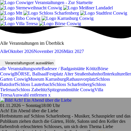
Alle Veranstaltungen im Überblick
Alle
Oktober 2026
November 2026
März 2027
Veranstaltungsort auswählen
alle Veranstaltungsorte
Badesee / Badgaststätte Kötitz
Börse
Coswig
BÖRSE, Ballsaal
Festplatz Alter Straßenbahnhof
Interkultureller
Garten Coswig
Museum Karrasburg
Rathausvorplatz
Schloss
Batzdorf
Schloss Lauterbach
Schloss Scharfenberg
Schloss
Tiefenau
Schloss Zabeltitz
Spitzgrundmühle Coswig
Villa
Teresa
Auswahl entfernen x
01.11.2026 ~ Sonntag
18:00 Uhr
Ach! Ein Abend über die Liebe
Herbststurm auf Schloss Scharfenberg - Musiker, Schauspieler und das
Publikum ziehen durch die Gärten, Höfe, Salons und den Keller des
farbenfroh erleuchteten Schlosses, um sich dem Thema Liebe