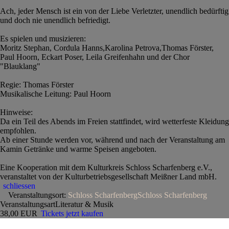
Ach, jeder Mensch ist ein von der Liebe Verletzter, unendlich bedürftig
und doch nie unendlich befriedigt.
Es spielen und musizieren:
Moritz Stephan, Cordula Hanns,Karolina Petrova,Thomas Förster,
Paul Hoorn, Eckart Poser, Leila Greifenhahn und der Chor
"Blauklang"
Regie: Thomas Förster
Musikalische Leitung: Paul Hoorn
Hinweise:
Da ein Teil des Abends im Freien stattfindet, wird wetterfeste Kleidung
empfohlen.
Ab einer Stunde werden vor, während und nach der Veranstaltung am
Kamin Getränke und warme Speisen angeboten.
Eine Kooperation mit dem Kulturkreis Schloss Scharfenberg e.V.,
veranstaltet von der Kulturbetriebsgesellschaft Meißner Land mbH.
schliessen
Veranstaltungsort:
Schloss Scharfenberg
Schloss Scharfenberg
Veranstaltungsart
Literatur & Musik
38,00 EUR
Tickets jetzt kaufen