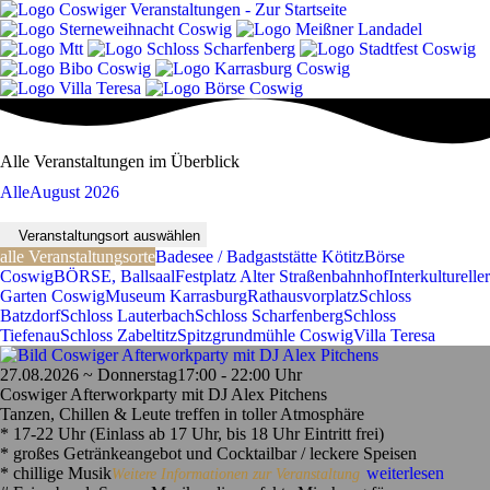
Alle Veranstaltungen im Überblick
Alle
August 2026
Veranstaltungsort auswählen
alle Veranstaltungsorte
Badesee / Badgaststätte Kötitz
Börse
Coswig
BÖRSE, Ballsaal
Festplatz Alter Straßenbahnhof
Interkultureller
Garten Coswig
Museum Karrasburg
Rathausvorplatz
Schloss
Batzdorf
Schloss Lauterbach
Schloss Scharfenberg
Schloss
Tiefenau
Schloss Zabeltitz
Spitzgrundmühle Coswig
Villa Teresa
27.08.2026 ~ Donnerstag
17:00 - 22:00 Uhr
Coswiger Afterworkparty mit DJ Alex Pitchens
Tanzen, Chillen & Leute treffen in toller Atmosphäre
* 17-22 Uhr (Einlass ab 17 Uhr, bis 18 Uhr Eintritt frei)
* großes Getränkeangebot und Cocktailbar / leckere Speisen
* chillige Musik
weiterlesen
Weitere Informationen zur Veranstaltung