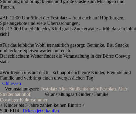
Stimmung und bringt kleine und große Gäste zum Mitsingen und
Tanzen.
#Ab 12:00 Uhr öffnet der Festplatz – freut euch auf Hüpfburgen,
Spielangebote und viele Überraschungen.
Bis 13:00 Uhr erhält jedes Kind gratis Zuckerwatte – früh da sein lohnt
sich!
#Für das leibliche Wohl ist natürlich gesorgt: Getränke, Eis, Snacks
und leckere Speisen warten auf euch.
Bei schlechtem Wetter findet die Veranstaltung in der Börse Coswig
statt.
#Wir freuen uns auf euch – schnappt euch eure Kinder, Freunde und
Familie und verbringt einen unvergesslichen Tag!
schliessen
Veranstaltungsort:
Festplatz Alter Straßenbahnhof
Festplatz Alter
Straßenbahnhof
Veranstaltungsart
Kinder / Familie
Coswiger Kultursommer
+ Kinder bis 3 Jahre zahlen keinen Eintritt +
5,00 EUR
Tickets jetzt kaufen