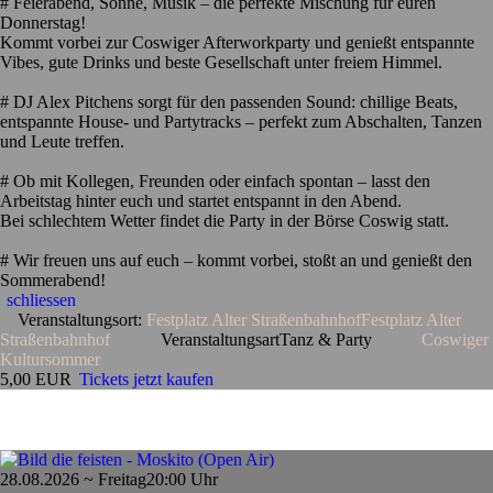
# Feierabend, Sonne, Musik – die perfekte Mischung für euren
Donnerstag!
Kommt vorbei zur Coswiger Afterworkparty und genießt entspannte
Vibes, gute Drinks und beste Gesellschaft unter freiem Himmel.
# DJ Alex Pitchens sorgt für den passenden Sound: chillige Beats,
entspannte House- und Partytracks – perfekt zum Abschalten, Tanzen
und Leute treffen.
# Ob mit Kollegen, Freunden oder einfach spontan – lasst den
Arbeitstag hinter euch und startet entspannt in den Abend.
Bei schlechtem Wetter findet die Party in der Börse Coswig statt.
# Wir freuen uns auf euch – kommt vorbei, stoßt an und genießt den
Sommerabend!
schliessen
Veranstaltungsort:
Festplatz Alter Straßenbahnhof
Festplatz Alter
Straßenbahnhof
Veranstaltungsart
Tanz & Party
Coswiger
Kultursommer
5,00 EUR
Tickets jetzt kaufen
28.08.2026 ~ Freitag
20:00 Uhr