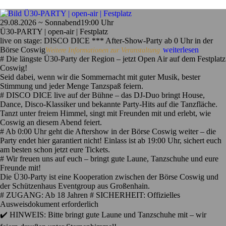
29.08.2026 ~ Sonnabend
19:00 Uhr
Ü30-PARTY | open-air | Festplatz
live on stage: DISCO DICE *** After-Show-Party ab 0 Uhr in der
Börse Coswig
weiterlesen
Weitere Informationen zur Veranstaltung
# Die längste Ü30-Party der Region – jetzt Open Air auf dem Festplatz
Coswig!
Seid dabei, wenn wir die Sommernacht mit guter Musik, bester
Stimmung und jeder Menge Tanzspaß feiern.
# DISCO DICE live auf der Bühne – das DJ-Duo bringt House,
Dance, Disco-Klassiker und bekannte Party-Hits auf die Tanzfläche.
Tanzt unter freiem Himmel, singt mit Freunden mit und erlebt, wie
Coswig an diesem Abend feiert.
# Ab 0:00 Uhr geht die Aftershow in der Börse Coswig weiter – die
Party endet hier garantiert nicht! Einlass ist ab 19:00 Uhr, sichert euch
am besten schon jetzt eure Tickets.
# Wir freuen uns auf euch – bringt gute Laune, Tanzschuhe und eure
Freunde mit!
Die Ü30-Party ist eine Kooperation zwischen der Börse Coswig und
der Schützenhaus Eventgroup aus Großenhain.
# ZUGANG: Ab 18 Jahren # SICHERHEIT: Offizielles
Ausweisdokument erforderlich
✔️ HINWEIS: Bitte bringt gute Laune und Tanzschuhe mit – wir