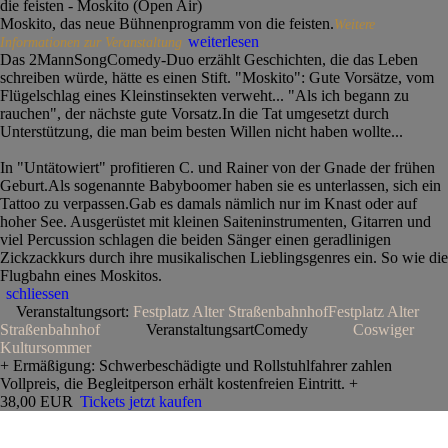
die feisten - Moskito (Open Air)
Moskito, das neue Bühnenprogramm von die feisten.
Weitere
weiterlesen
Informationen zur Veranstaltung
Das 2MannSongComedy-Duo erzählt Geschichten, die das Leben
schreiben würde, hätte es einen Stift. "Moskito": Gute Vorsätze, vom
Flügelschlag eines Kleinstinsekten verweht... "Als ich begann zu
rauchen", der nächste gute Vorsatz.In die Tat umgesetzt durch
Unterstützung, die man beim besten Willen nicht haben wollte...
In "Untätowiert" profitieren C. und Rainer von der Gnade der frühen
Geburt.Als sogenannte Babyboomer haben sie es unterlassen, sich ein
Tattoo zu verpassen.Gab es damals nämlich nur im Knast oder auf
hoher See. Ausgerüstet mit kleinen Saiteninstrumenten, Gitarren und
viel Percussion schlagen die beiden Sänger einen geradlinigen
Zickzackkurs durch ihre musikalischen Lieblingsgenres ein. So wie die
Flugbahn eines Moskitos.
schliessen
Veranstaltungsort:
Festplatz Alter Straßenbahnhof
Festplatz Alter
Straßenbahnhof
Veranstaltungsart
Comedy
Coswiger
Kultursommer
+ Ermäßigung: Schwerbeschädigte und Rollstuhlfahrer zahlen
Vollpreis, die Begleitperson erhält kostenfreien Eintritt. +
38,00 EUR
Tickets jetzt kaufen