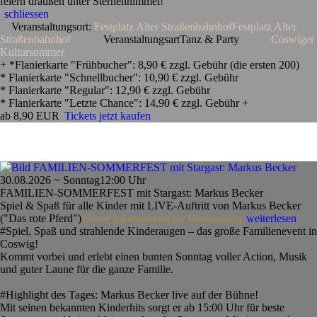
feiern draußen unter Sternenhimmel!
schliessen
Veranstaltungsort:
Festplatz Alter Straßenbahnhof
Festplatz Alter
Straßenbahnhof
Veranstaltungsart
Tanz & Party
Coswiger
Kultursommer
+ *Flanierkarte "Frühbucher": 8,90 € zzgl. Gebühr (die ersten 200)
* Flanierkarte "Schnellbucher": 10,90 € zzgl. Gebühr
* Flanierkarte "Regular": 12,90 € zzgl. Gebühr
* Flanierkarte "Letzte Chance": 14,90 € zzgl. Gebühr +
ab 8,90 EUR
Tickets jetzt kaufen
30.08.2026 ~ Sonntag
12:00 Uhr
FAMILIEN-SOMMERFEST mit Stargast: Markus Becker
Spiel & Spaß für alle Kinder mit LIVE-Auftritt von Markus Becker
("Das rote Pferd")
weiterlesen
Weitere Informationen zur Veranstaltung
#Spiel, Spaß und strahlende Kinderaugen – das große Familienevent in
Coswig!
Kommt vorbei und erlebt einen bunten Sonntag voller Action, Musik
und guter Laune für die ganze Familie.
#Highlight des Tages: Markus Becker live auf der Bühne!
Mit seinen bekannten Kinderhits sorgt er ab 15:00 Uhr für beste