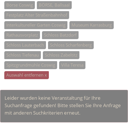
Börse Coswig
BÖRSE, Ballsaal
Festplatz Alter Straßenbahnhof
Interkultureller Garten Coswig
Museum Karrasburg
Rathausvorplatz
Schloss Batzdorf
Schloss Lauterbach
Schloss Scharfenberg
Schloss Tiefenau
Schloss Zabeltitz
Spitzgrundmühle Coswig
Villa Teresa
Auswahl entfernen x
Leider wurden keine Veranstaltung für Ihre
Suchanfrage gefunden! Bitte stellen Sie Ihre Anfrage
mit anderen Suchkriterien erneut.